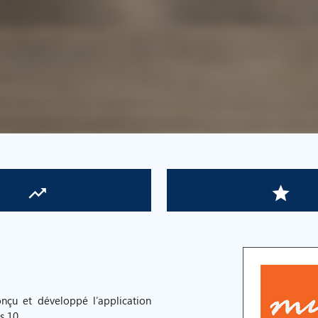
trending_up
grade
onçu et développé l’application
 10.