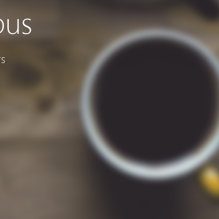
pus
rs