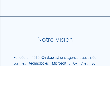
Notre Vision
Fondée en 2010,
ClevLab
est une agence spécialisée
sur les
technologies Microsoft
: C# .Net, Bot
Framework, Cognitives Services, plugins Office et
Outlook, Windows Phone, Windows 10 UWP, Xamarin
Forms,...
Nous avons construit notre expertise en concevant
nos propres applications mobiles, dont
FeedLab
et
Instant TV
, qui totalisent aujourd'hui plus de
2.5
millions de téléchargements
sur le Windows Store.