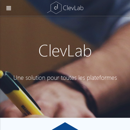
view_headline
ClevLab
Une solution pour toutes les plateformes