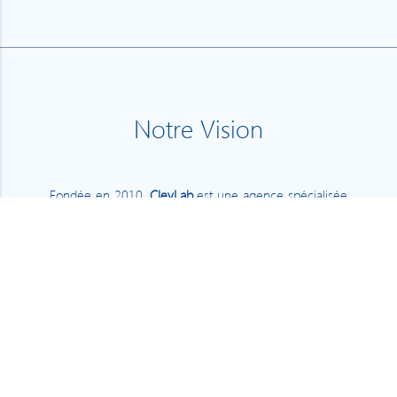
Notre Vision
Fondée en 2010,
ClevLab
est une agence spécialisée
sur les
technologies Microsoft
: C# .Net, Bot
Framework, plugins Office et Outlook, Windows
Phone, Windows 10 UWP, Xamarin,...
Nous avons construit notre expertise en concevant
nos propres applications mobiles, dont
FeedLab
et
Instant TV
, qui totalisent aujourd'hui plus de
2 millions
de téléchargements
sur le Windows Store. C'est notre
laboratoire, où nous testons les derniers SDK, les