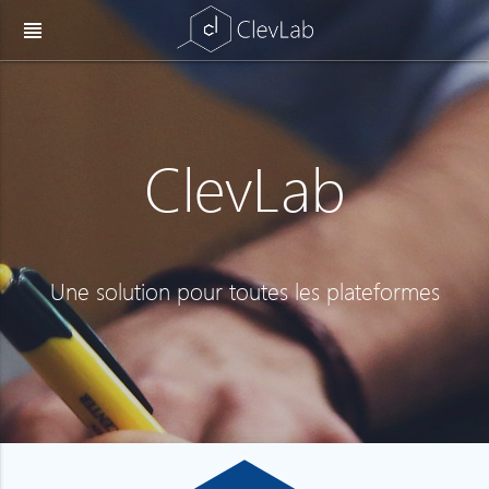
view_headline
ClevLab
Une solution pour toutes les plateformes